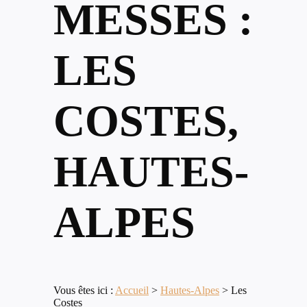
MESSES :
LES
COSTES,
HAUTES-
ALPES
Vous êtes ici :
Accueil
>
Hautes-Alpes
>
Les
Costes