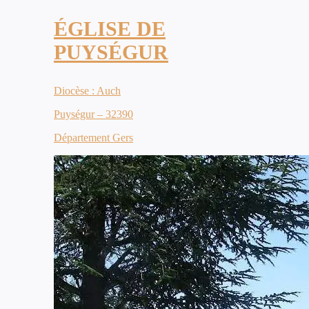
ÉGLISE DE
PUYSÉGUR
Diocèse : Auch
Puységur – 32390
Département Gers