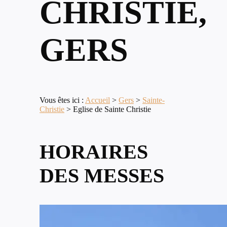
CHRISTIE,
GERS
Vous êtes ici :
Accueil
>
Gers
>
Sainte-
Christie
>
Eglise de Sainte Christie
HORAIRES
DES MESSES