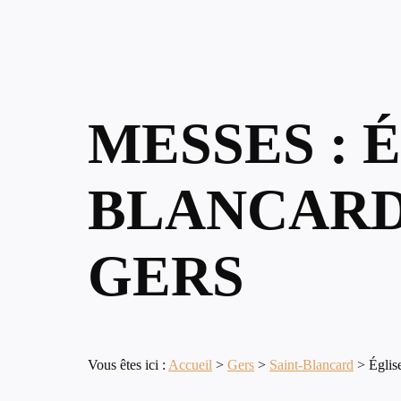
MESSES : 
BLANCARD
GERS
Vous êtes ici :
Accueil
>
Gers
>
Saint-Blancard
>
Églis