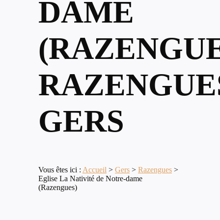
DAME
(RAZENGUE
RAZENGUE
GERS
Vous êtes ici :
Accueil
>
Gers
>
Razengues
>
Eglise La Nativité de Notre-dame
(Razengues)