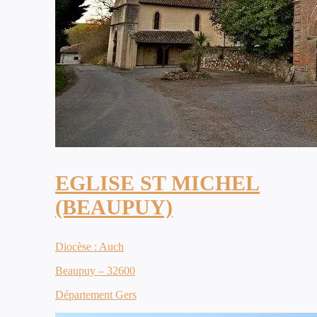
EGLISE ST MICHEL
(BEAUPUY)
Diocèse : Auch
Beaupuy – 32600
Département Gers