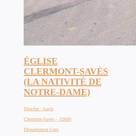
ÉGLISE
CLERMONT-SAVÈS
(LA NATIVITÉ DE
NOTRE-DAME)
Diocèse : Auch
Clermont-Savès – 32600
Département Gers