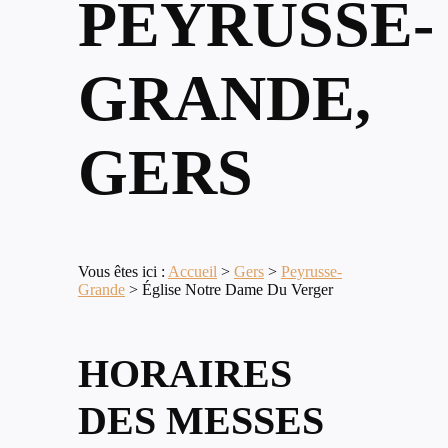
PEYRUSSE-
GRANDE,
GERS
Vous êtes ici :
Accueil
>
Gers
>
Peyrusse-
Grande
>
Église Notre Dame Du Verger
HORAIRES
DES MESSES