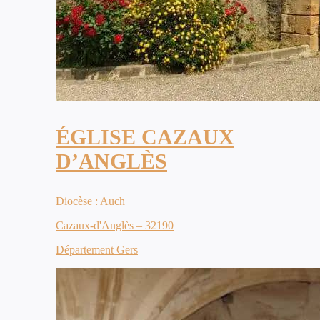
ÉGLISE CAZAUX
D’ANGLÈS
Diocèse : Auch
Cazaux-d'Anglès – 32190
Département Gers