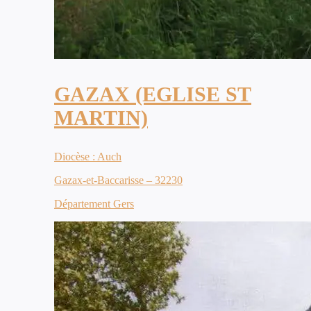
GAZAX (EGLISE ST
MARTIN)
Diocèse : Auch
Gazax-et-Baccarisse – 32230
Département Gers