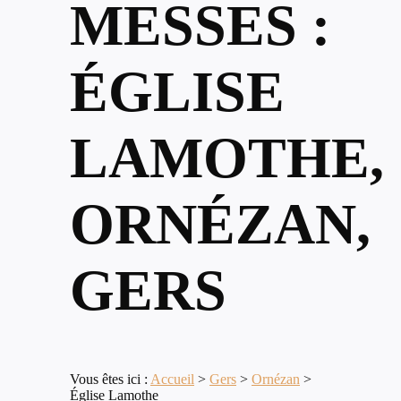
MESSES :
ÉGLISE
LAMOTHE,
ORNÉZAN,
GERS
Vous êtes ici :
Accueil
>
Gers
>
Ornézan
>
Église Lamothe