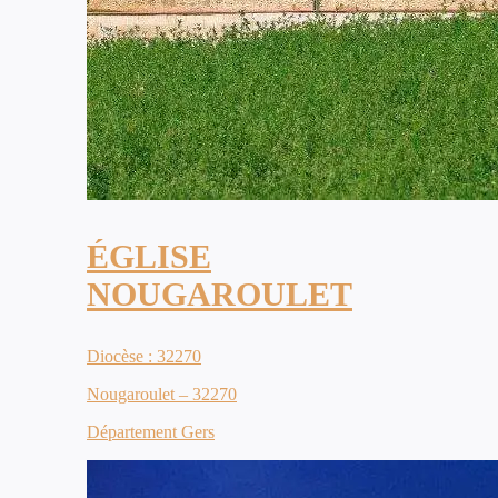
ÉGLISE
NOUGAROULET
Diocèse : 32270
Nougaroulet – 32270
Département Gers