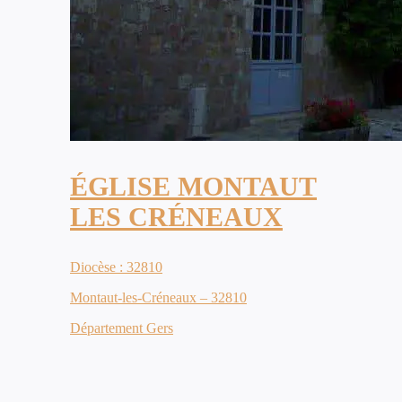
ÉGLISE MONTAUT
LES CRÉNEAUX
Diocèse : 32810
Montaut-les-Créneaux – 32810
Département Gers