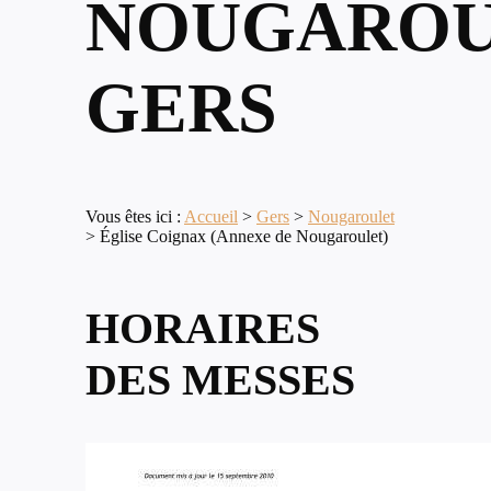
NOUGAROU
GERS
Vous êtes ici :
Accueil
>
Gers
>
Nougaroulet
>
Église Coignax (Annexe de Nougaroulet)
HORAIRES
DES MESSES