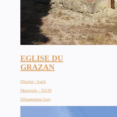
EGLISE DU
GRAZAN
Diocèse : Auch
Mauvezin – 32120
Département Gers