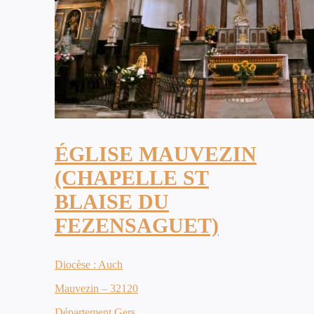
ÉGLISE MAUVEZIN
(CHAPELLE ST
BLAISE DU
FEZENSAGUET)
Diocèse : Auch
Mauvezin – 32120
Département Gers