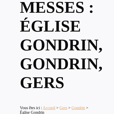
MESSES :
ÉGLISE
GONDRIN,
GONDRIN,
GERS
Vous êtes ici :
Accueil
>
Gers
>
Gondrin
>
Église Gondrin