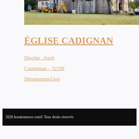
ÉGLISE CADIGNAN
Diocèse : Auch
Courrensan – 32330
Département Gers
2026 horairemesse.com© Tous droits réservés