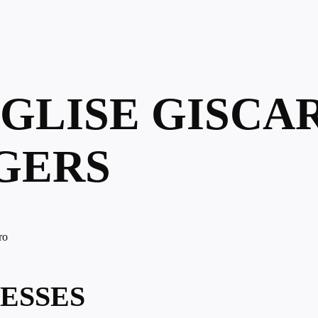
ÉGLISE GISCA
 GERS
ro
ESSES