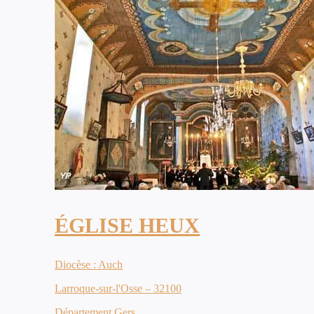
ÉGLISE HEUX
Diocèse : Auch
Larroque-sur-l'Osse – 32100
Département Gers