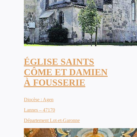
ÉGLISE SAINTS
CÔME ET DAMIEN
À FOUSSERIE
Diocèse : Agen
Lannes – 47170
Département Lot-et-Garonne