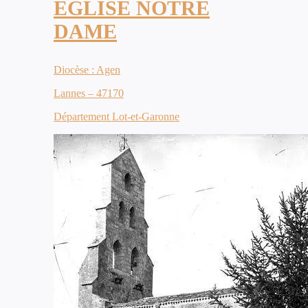
ÉGLISE NOTRE
DAME
Diocèse : Agen
Lannes – 47170
Département Lot-et-Garonne