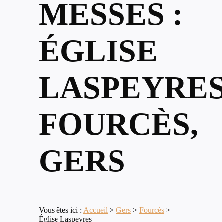
MESSES :
ÉGLISE
LASPEYRES
FOURCÈS,
GERS
Vous êtes ici :
Accueil
>
Gers
>
Fourcès
>
Église Laspeyres