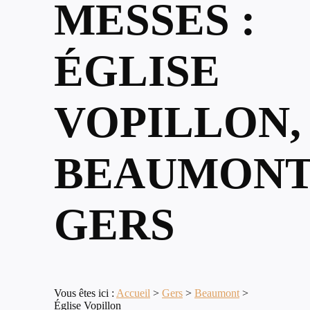
MESSES :
ÉGLISE
VOPILLON,
BEAUMONT
GERS
Vous êtes ici :
Accueil
>
Gers
>
Beaumont
>
Église Vopillon