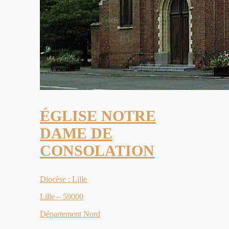
ÉGLISE NOTRE
DAME DE
CONSOLATION
Diocèse : Lille
Lille – 59000
Département Nord