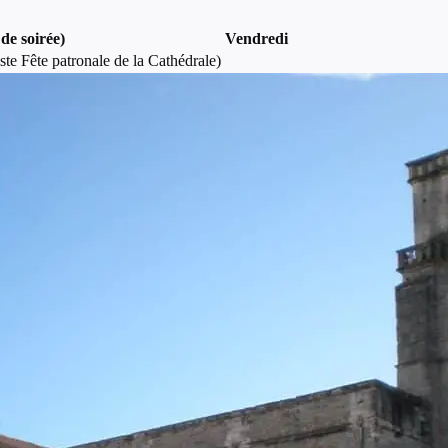
de soirée)
Vendredi
ste Fête patronale de la Cathédrale)