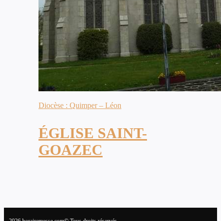
Diocèse : Quimper – Léon
ÉGLISE SAINT-
GOAZEC