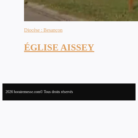
Diocèse : Besançon
ÉGLISE AISSEY
2026 horairemesse.com© Tous droits réservés