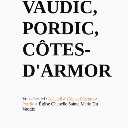
VAUDIC,
PORDIC,
CÔTES-
D'ARMOR
Vous êtes ici :
Accueil
>
Côtes-d'Armor
>
Pordic
>
Église Chapelle Sainte Marie Du
Vaudic