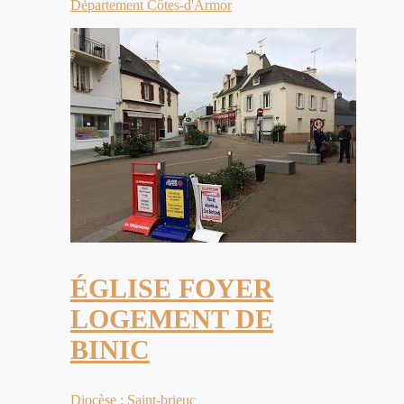
Département Côtes-d'Armor
ÉGLISE FOYER
LOGEMENT DE
BINIC
Diocèse : Saint-brieuc