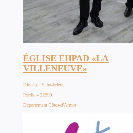
ÉGLISE EHPAD «LA
VILLENEUVE»
Diocèse : Saint-brieuc
Pordic – 22590
Département Côtes-d'Armor