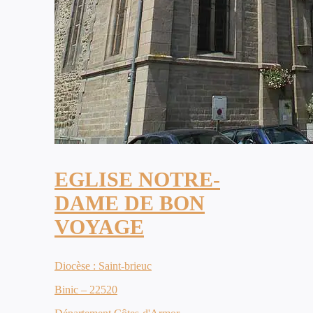
EGLISE NOTRE-
DAME DE BON
VOYAGE
Diocèse : Saint-brieuc
Binic – 22520