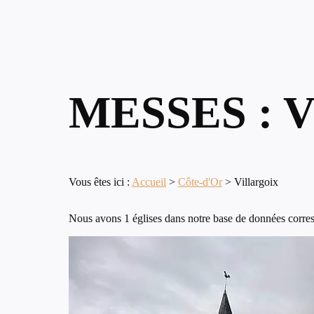
MESSES : 
Vous êtes ici :
Accueil
>
Côte-d'Or
>
Villargoix
Nous avons 1 églises dans notre base de données corresp