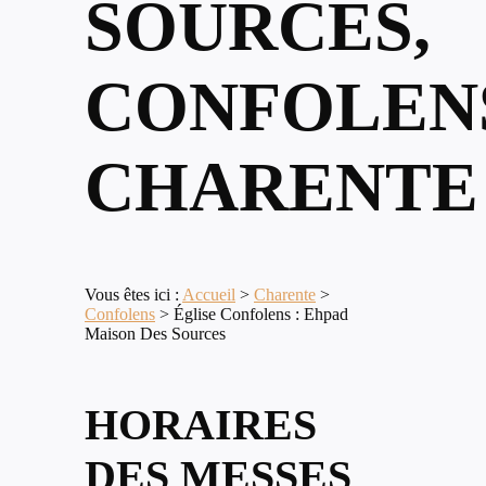
SOURCES,
CONFOLEN
CHARENTE
Vous êtes ici :
Accueil
>
Charente
>
Confolens
>
Église Confolens : Ehpad
Maison Des Sources
HORAIRES
DES MESSES