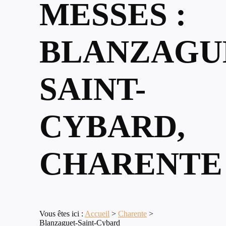
MESSES :
BLANZAGU
SAINT-
CYBARD,
CHARENTE
Vous êtes ici :
Accueil
>
Charente
>
Blanzaguet-Saint-Cybard