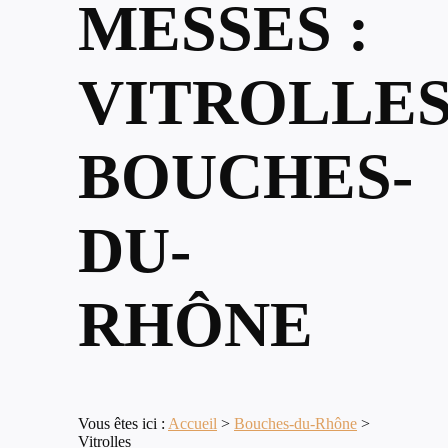
MESSES :
VITROLLES
BOUCHES-
DU-
RHÔNE
Vous êtes ici :
Accueil
>
Bouches-du-Rhône
>
Vitrolles