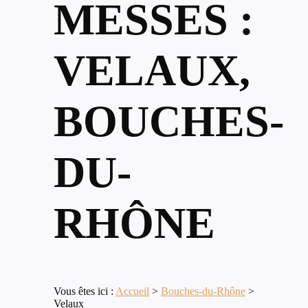
MESSES :
VELAUX,
BOUCHES-
DU-
RHÔNE
Vous êtes ici :
Accueil
>
Bouches-du-Rhône
>
Velaux