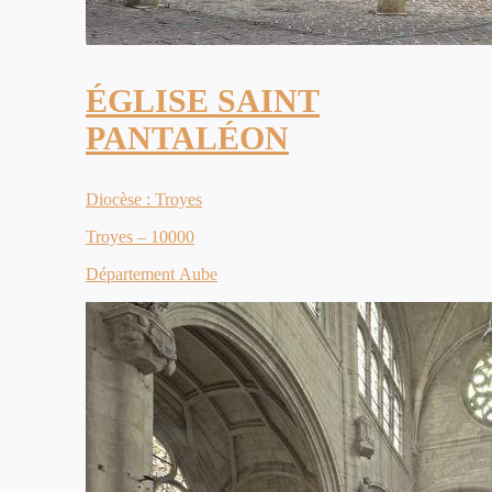
ÉGLISE SAINT
PANTALÉON
Diocèse : Troyes
Troyes – 10000
Département Aube