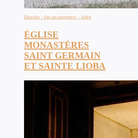
Diocèse : Aix-en-provence – Arles
ÉGLISE
MONASTÈRES
SAINT GERMAIN
ET SAINTE LIOBA