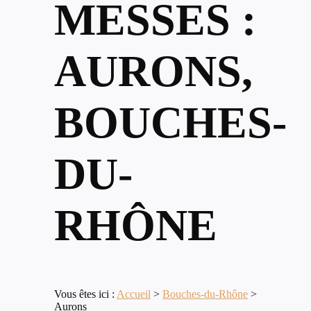
MESSES :
AURONS,
BOUCHES-
DU-
RHÔNE
Vous êtes ici :
Accueil
>
Bouches-du-Rhône
>
Aurons