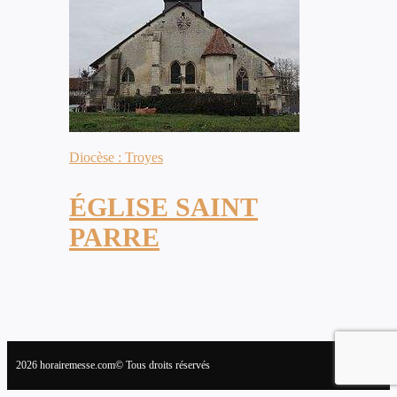
Diocèse : Troyes
ÉGLISE SAINT
PARRE
2026 horairemesse.com© Tous droits réservés