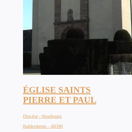
ÉGLISE SAINTS
PIERRE ET PAUL
Diocèse : Strasbourg
Baldersheim – 68390