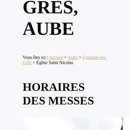
GRÈS,
AUBE
Vous êtes ici :
Accueil
>
Aube
>
Fontaine-les-
Grès
>
Église Saint Nicolas
HORAIRES
DES MESSES