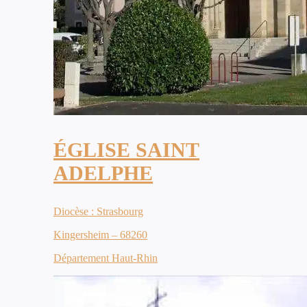
ÉGLISE SAINT
ADELPHE
Diocèse : Strasbourg
Kingersheim – 68260
Département Haut-Rhin