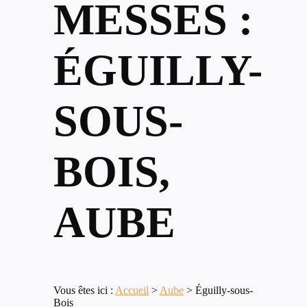
MESSES :
ÉGUILLY-
SOUS-
BOIS,
AUBE
Vous êtes ici :
Accueil
>
Aube
>
Éguilly-sous-
Bois