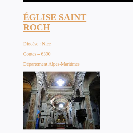
ÉGLISE SAINT
ROCH
Diocèse : Nice
Contes – 6390
Département Alpes-Maritimes