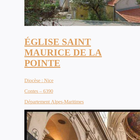
ÉGLISE SAINT
MAURICE DE LA
POINTE
Diocèse : Nice
Contes – 6390
Département Alpes-Maritimes