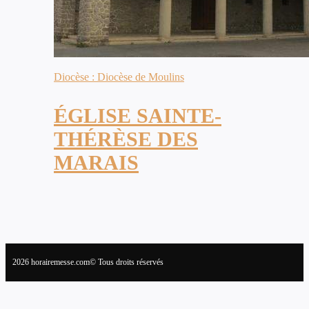
Diocèse : Diocèse de Moulins
ÉGLISE SAINTE-
THÉRÈSE DES
MARAIS
2026 horairemesse.com© Tous droits réservés