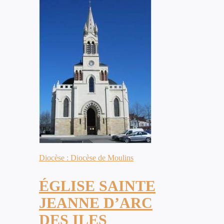
Diocèse : Diocèse de Moulins
ÉGLISE SAINTE
JEANNE D’ARC
DES ILES