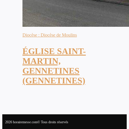
Diocèse : Diocèse de Moulins
ÉGLISE SAINT-
MARTIN,
GENNETINES
(GENNETINES)
2026 horairemesse.com© Tous droits réservés